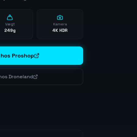
Vægt
Kamera
249g
4K HDR
 hos Proshop
 hos Droneland