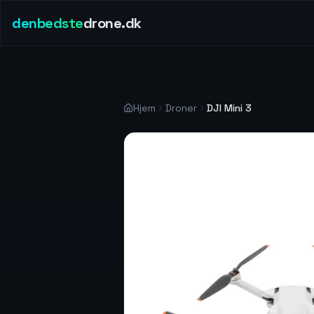
denbedste
drone.dk
Hjem
Droner
DJI Mini 3