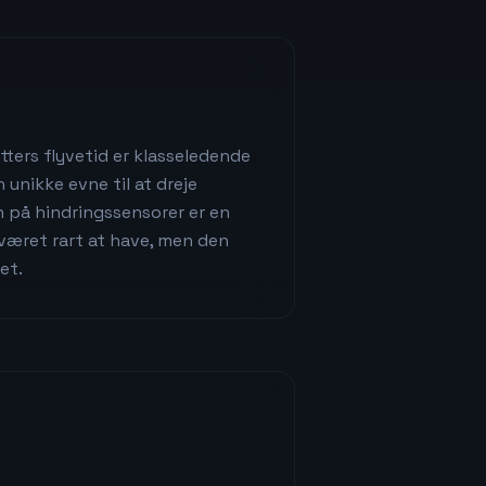
tters flyvetid er klasseledende
 unikke evne til at dreje
n på hindringssensorer er en
været rart at have, men den
et.