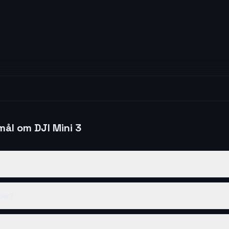
smål om
DJI Mini 3
oer?