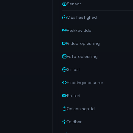
Sensor
Max hastighed
Rækkevidde
Video-opløsning
Foto-opløsning
Gimbal
Hindringssensorer
Batteri
Opladningstid
Foldbar