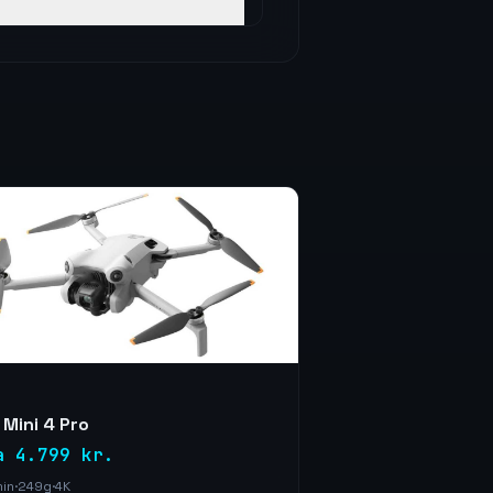
 Mini 4 Pro
a 4.799 kr.
min
·
249g
·
4K