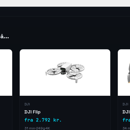
å...
DJI
DJI
DJI Flip
DJI
fra 2.792 kr.
fr
31 min
·
249g
·
4K
34 