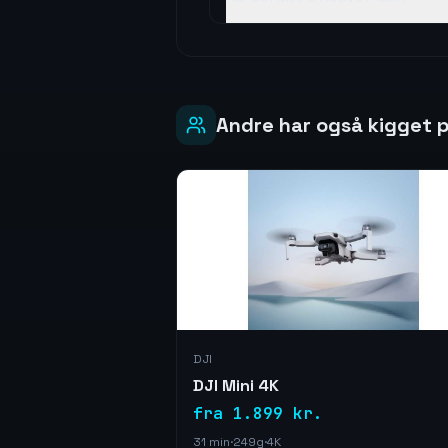
Andre har også kigget p
DJI
DJI Mini 4K
fra 1.899 kr.
31 min
·
249g
·
4K