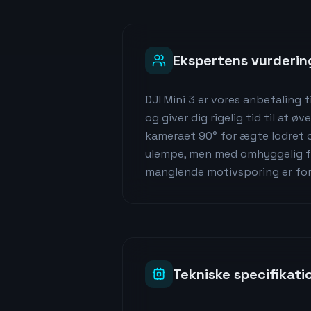
Ekspertens vurderin
DJI Mini 3 er vores anbefaling 
og giver dig rigelig tid til at 
kameraet 90° for ægte lodret o
ulempe, men med omhyggelig fly
manglende motivsporing er forst
Tekniske specifikati