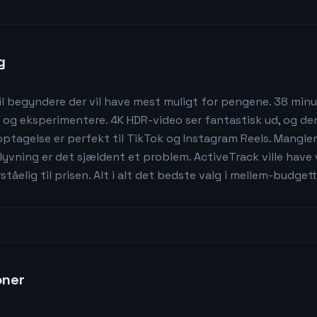
g
til begyndere der vil have mest muligt for pengene. 38 minu
øve og eksperimentere. 4K HDR-video ser fantastisk ud, og den
ptagelse er perfekt til TikTok og Instagram Reels. Mangle
vning er det sjældent et problem. ActiveTrack ville have 
åelig til prisen. Alt i alt det bedste valg i mellem-budgett
oner