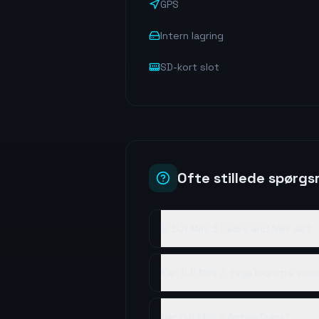
GPS
Intern lagring
SD-kort slot
Ofte stillede spørg
Er DJI Mini 3 bedre end Mini 4K?
Kan DJI Mini 3 tage lodrette vide
Har DJI Mini 3 ActiveTrack?