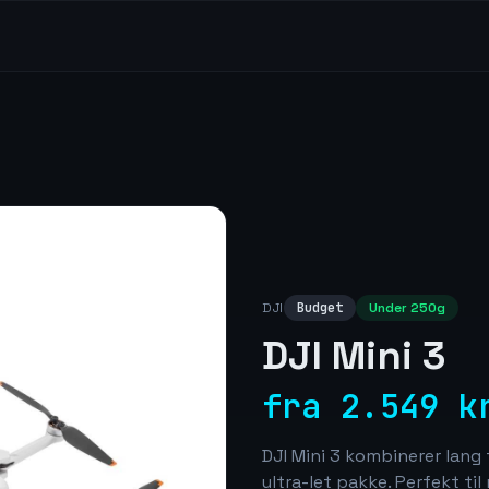
DJI
Budget
Under 250g
DJI Mini 3
fra 2.549 k
DJI Mini 3 kombinerer lang 
ultra-let pakke. Perfekt ti