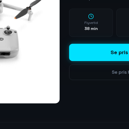
Flyvetid
38 min
Se pris
Se pris